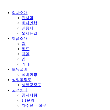
회사소개
인사말
회사연혁
인증서
오시는길
제품소개
컵
리드
과일
김
기타
보유설비
설비현황
성형공정도
성형공정도
고객센터
공지사항
1:1문의
자주묻는 질문