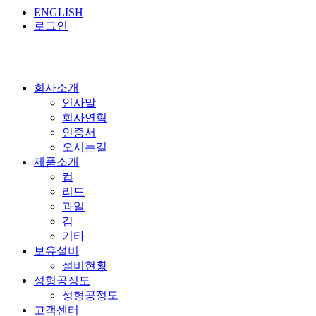
ENGLISH
로그인
회사소개
인사말
회사연혁
인증서
오시는길
제품소개
컵
리드
과일
김
기타
보유설비
설비현황
성형공정도
성형공정도
고객센터