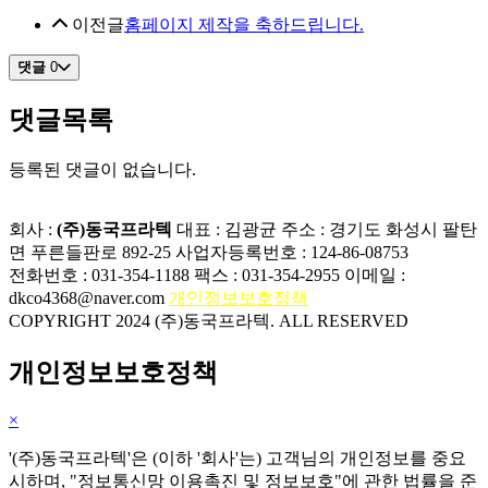
이전글
홈페이지 제작을 축하드립니다.
댓글
0
댓글목록
등록된 댓글이 없습니다.
회사 :
(주)동국프라텍
대표 : 김광균
주소 : 경기도 화성시 팔탄
면 푸른들판로 892-25
사업자등록번호 : 124-86-08753
전화번호 : 031-354-1188
팩스 : 031-354-2955
이메일 :
dkco4368@naver.com
개인정보보호정책
COPYRIGHT 2024 (주)동국프라텍. ALL RESERVED
개인정보보호정책
×
'(주)동국프라텍'은 (이하 '회사'는) 고객님의 개인정보를 중요
시하며, "정보통신망 이용촉진 및 정보보호"에 관한 법률을 준